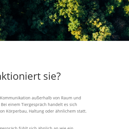
tioniert sie?
eine Kommunikation außerhalb von Raum und
. Bei einem Tiergespräch handelt es sich
n von Körperbau, Haltung oder ähnlichem statt.
espräch fühlt sich ähnlich an wie ein