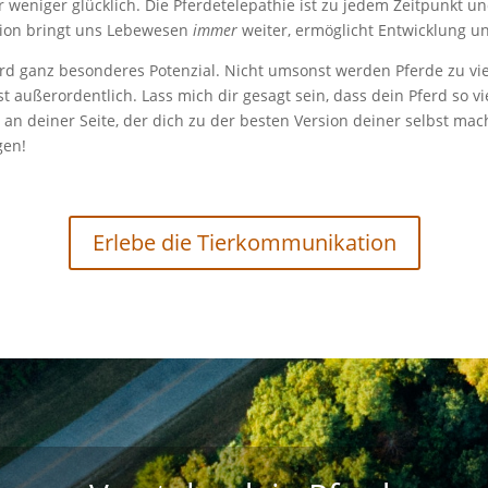
eniger glücklich. Die Pferdetelepathie ist zu jedem Zeitpunkt u
tion bringt uns Lebewesen
immer
weiter, ermöglicht Entwicklung u
rd ganz besonderes Potenzial. Nicht umsonst werden Pferde zu v
 ist außerordentlich. Lass mich dir gesagt sein, dass dein Pferd so 
d an deiner Seite, der dich zu der besten Version deiner selbst m
gen!
Erlebe die Tierkommunikation