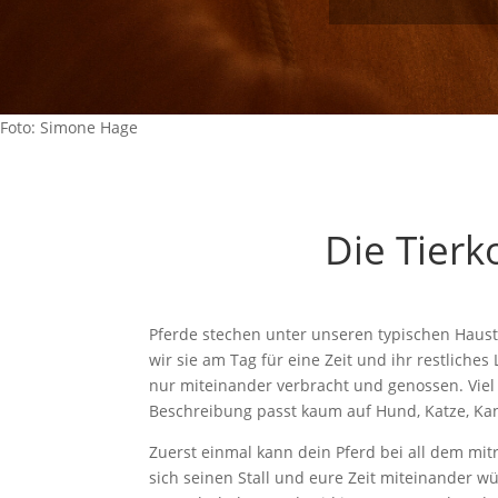
Foto: Simone Hage
Die Tier
Pferde stechen unter unseren typischen Hausti
wir sie am Tag für eine Zeit und ihr restliche
nur miteinander verbracht und genossen. Viel
Beschreibung passt kaum auf Hund, Katze, Ka
Zuerst einmal kann dein Pferd bei all dem mit
sich seinen Stall und eure Zeit miteinander w