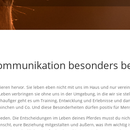
kommunikation besonders be
eren hervor. Sie leben eben nicht mit uns im Haus und nur verein
s Leben verbringen sie ohne uns in der Umgebung, in die wir sie st
 häufiger geht es um Training, Entwicklung und Erlebnisse und da
ninchen und Co. Und diese Besonderheiten dürfen positiv für Me
reden. Die Entscheidungen im Leben deines Pferdes musst du nicht 
ünscht, eure Beziehung mitgestalten und äußern, was ihm wichtig i