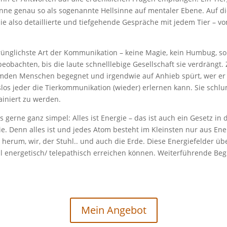
nne genau so als sogenannte Hellsinne auf mentaler Ebene. Auf di
sie also detaillierte und tiefgehende Gespräche mit jedem Tier – v
sprünglichste Art der Kommunikation – keine Magie, kein Humbug, s
eobachten, bis die laute schnelllebige Gesellschaft sie verdrängt.
en Menschen begegnet und irgendwie auf Anhieb spürt, wer er 
os jeder die Tierkommunikation (wieder) erlernen kann. Sie schl
ainiert zu werden.
 gerne ganz simpel: Alles ist Energie – das ist auch ein Gesetz in 
ie. Denn alles ist und jedes Atom besteht im Kleinsten nur aus Ener
 herum, wir, der Stuhl.. und auch die Erde. Diese Energiefelder üb
ll energetisch/ telepathisch erreichen können. Weiterführende Beg
.
Mein Angebot