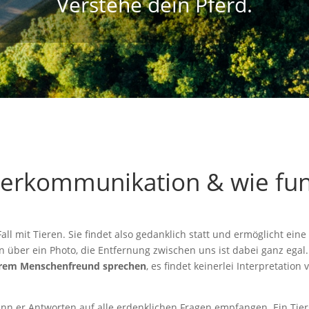
Verstehe dein Pferd.
Tierkommunikation & wie funk
Fall mit Tieren. Sie findet also gedanklich statt und ermöglicht 
en über ein Photo, die Entfernung zwischen uns ist dabei ganz egal
serem Menschenfreund sprechen
, es findet keinerlei Interpretatio
n er Antworten auf alle erdenklichen Fragen empfangen. Ein Tierg