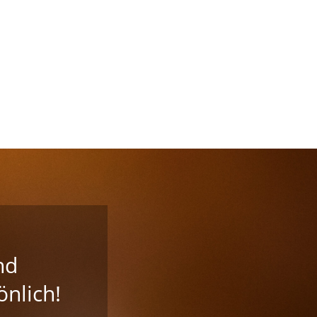
nd
nlich!