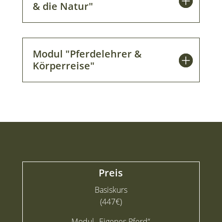
& die Natur"
Modul "Pferdelehrer &
Körperreise"
Preis
Basiskurs
(447€)
Modul „Eigenes Pferd“