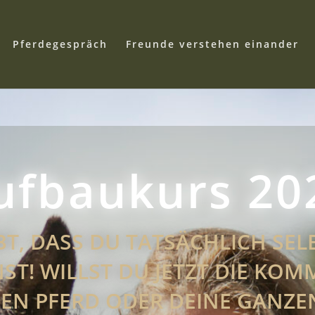
Pferdegespräch
Freunde verstehen einander
ufbaukurs 20
T, DASS DU TATSÄCHLICH SEL
T! WILLST DU JETZT DIE KO
EN PFERD ODER DEINE GANZE